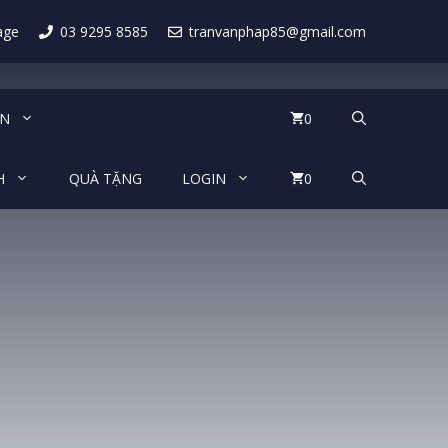
age
03 9295 8585
tranvanphap85@gmail.com
IN
0
H
QUÀ TẶNG
LOGIN
0