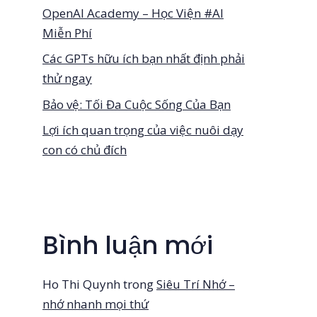
OpenAI Academy – Học Viện #AI
Miễn Phí
Các GPTs hữu ích bạn nhất định phải
thử ngay
Bảo vệ: Tối Đa Cuộc Sống Của Bạn
Lợi ích quan trọng của việc nuôi dạy
con có chủ đích
Bình luận mới
Ho Thi Quynh
trong
Siêu Trí Nhớ –
nhớ nhanh mọi thứ