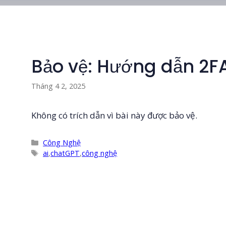
Bảo vệ: Hướng dẫn 2FA
Tháng 4 2, 2025
Không có trích dẫn vì bài này được bảo vệ.
Danh
Công Nghệ
mục
Thẻ
ai
,
chatGPT
,
công nghệ