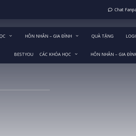
Chat Fanp
HỌC
HÔN NHÂN – GIA ĐÌNH
QUÀ TẶNG
LOG
BESTYOU
CÁC KHÓA HỌC
HÔN NHÂN – GIA ĐÌN