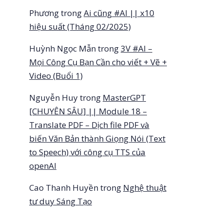
Phương
trong
Ai cũng #AI || x10
hiệu suất (Tháng 02/2025)
Huỳnh Ngọc Mẫn
trong
3V #AI –
Mọi Công Cụ Bạn Cần cho viết + Vẽ +
Video (Buổi 1)
Nguyễn Huy
trong
MasterGPT
[CHUYÊN SÂU] || Module 18 –
Translate PDF – Dịch file PDF và
biến Văn Bản thành Giọng Nói (Text
to Speech) với công cụ TTS của
openAI
Cao Thanh Huyền
trong
Nghệ thuật
tư duy Sáng Tạo