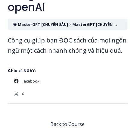
openAI
🎯 MasterGPT [CHUYÊN SÂU]
MasterGPT [CHUYÊN SÂU] || Module 18 – Translate PDF – Dịch file PDF và biến Văn Bản thành Giọng Nói (Text to Speech) với công cụ TTS của openAI
Công cụ giúp bạn ĐỌC sách của mọi ngôn
ngữ một cách nhanh chóng và hiệu quả.
Chia sẻ NGAY:
Facebook
X
Back to Course