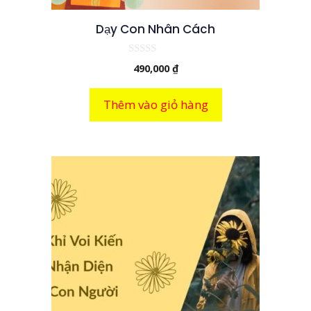
Dạy Con Nhân Cách
0
490,000
₫
n
g
o
à
Thêm vào giỏ hàng
i
5