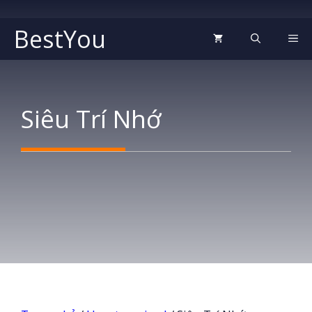
Chuyển
đến
BestYou
ME
nội
dung
Siêu Trí Nhớ