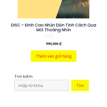
DISC – Đỉnh Cao Nhận Diện Tính Cách Qua
Một Thoáng Nhìn
0
990,000
₫
n
g
o
à
Thêm vào giỏ hàng
i
5
Tìm kiếm
Tìm