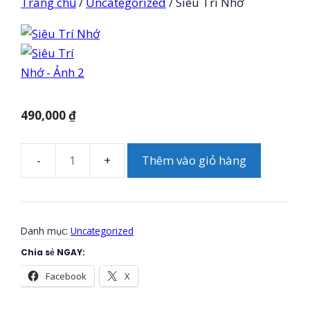
Trang chủ
/
Uncategorized
/ Siêu Trí Nhớ
490,000
₫
Thêm vào giỏ hàng
Siêu
Trí
Nhớ
số
Danh mục:
Uncategorized
lượng
Chia sẻ NGAY:
Facebook
X