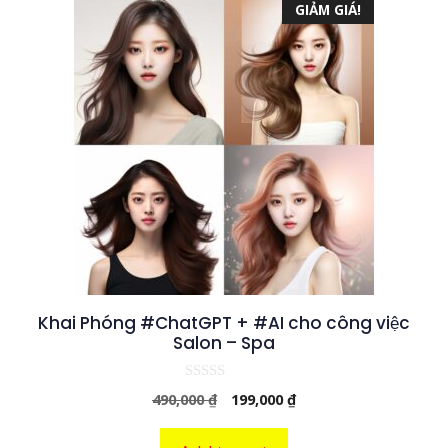
GIẢM GIÁ!
Khai Phóng #ChatGPT + #AI cho công việc
Salon – Spa
0
Giá
Giá
490,000
₫
199,000
₫
n
g
gốc
hiện
o
là:
tại
à