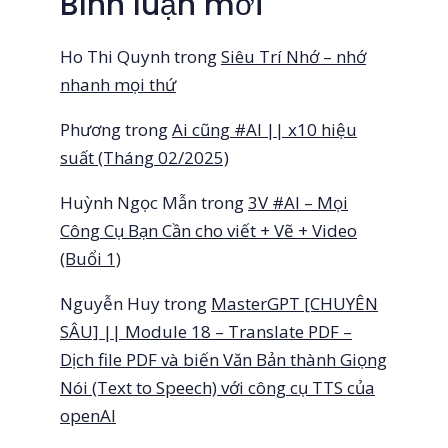
Bình luận mới
Ho Thi Quynh
trong
Siêu Trí Nhớ – nhớ
nhanh mọi thứ
Phương
trong
Ai cũng #AI || x10 hiệu
suất (Tháng 02/2025)
Huỳnh Ngọc Mẫn
trong
3V #AI – Mọi
Công Cụ Bạn Cần cho viết + Vẽ + Video
(Buổi 1)
Nguyễn Huy
trong
MasterGPT [CHUYÊN
SÂU] || Module 18 – Translate PDF –
Dịch file PDF và biến Văn Bản thành Giọng
Nói (Text to Speech) với công cụ TTS của
openAI