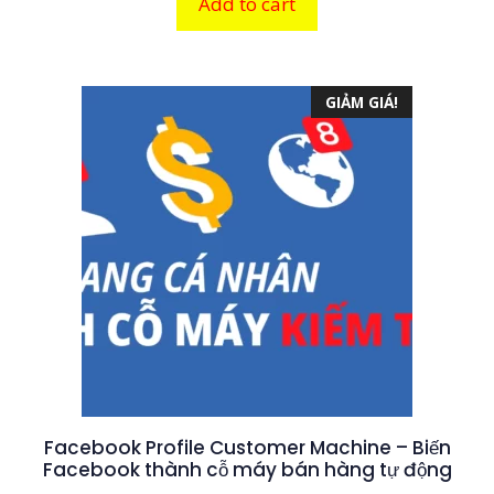
Add to cart
i
490,000 ₫.
là:
5
199,000 ₫.
GIẢM GIÁ!
Facebook Profile Customer Machine – Biến
Facebook thành cỗ máy bán hàng tự động