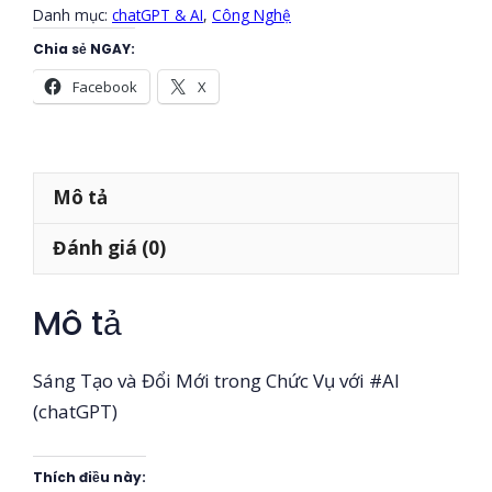
Đổi
Danh mục:
chatGPT & AI
,
Công Nghệ
Mới
Chia sẻ NGAY:
trong
Facebook
X
Chức
Vụ
với
#AI
Mô tả
(chatGPT)
Đánh giá (0)
số
lượng
Mô tả
Sáng Tạo và Đổi Mới trong Chức Vụ với #AI
(chatGPT)
Thích điều này: