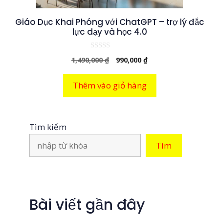
Giáo Dục Khai Phóng với ChatGPT – trợ lý đắc
lực dạy và học 4.0
0
Giá
Giá
1,490,000
₫
990,000
₫
n
g
gốc
hiện
o
là:
tại
à
Thêm vào giỏ hàng
i
1,490,000 ₫.
là:
5
990,000 ₫.
Tìm kiếm
Tìm
Bài viết gần đây