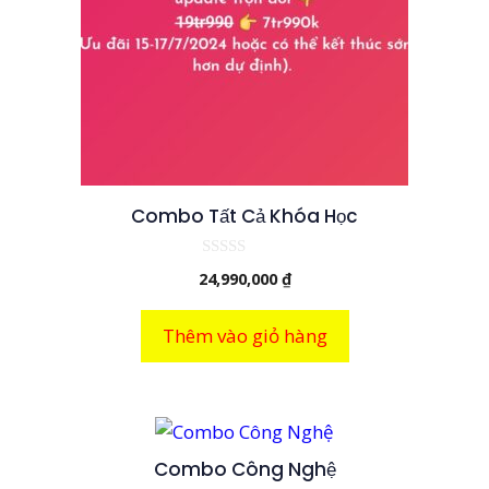
Combo Tất Cả Khóa Học
0
24,990,000
₫
n
g
o
à
Thêm vào giỏ hàng
i
5
Combo Công Nghệ