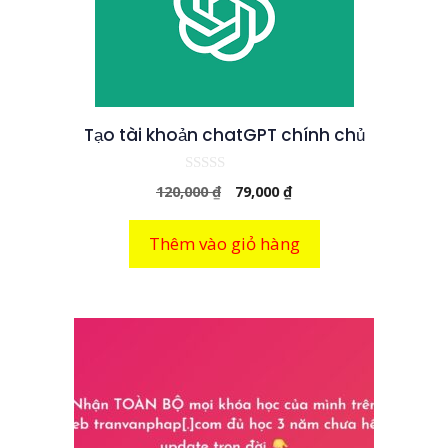
Tạo tài khoản chatGPT chính chủ
0
Giá
Giá
120,000
₫
79,000
₫
n
g
gốc
hiện
o
là:
tại
à
Thêm vào giỏ hàng
i
120,000 ₫.
là:
5
79,000 ₫.