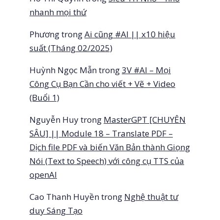
nhanh mọi thứ
Phương
trong
Ai cũng #AI || x10 hiệu
suất (Tháng 02/2025)
Huỳnh Ngọc Mẫn
trong
3V #AI – Mọi
Công Cụ Bạn Cần cho viết + Vẽ + Video
(Buổi 1)
Nguyễn Huy
trong
MasterGPT [CHUYÊN
SÂU] || Module 18 – Translate PDF –
Dịch file PDF và biến Văn Bản thành Giọng
Nói (Text to Speech) với công cụ TTS của
openAI
Cao Thanh Huyền
trong
Nghệ thuật tư
duy Sáng Tạo