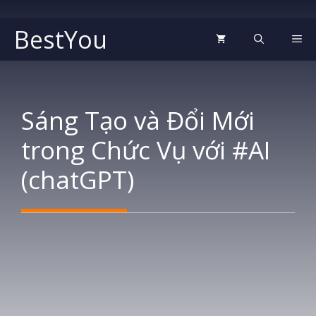
Chuyển
đến
BestYou
ME
nội
dung
Sáng Tạo và Đổi Mới
trong Chức Vụ với #AI
(chatGPT)