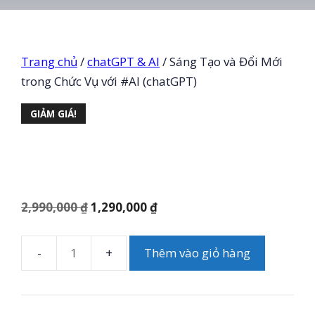
Trang chủ
/
chatGPT & AI
/ Sáng Tạo và Đổi Mới
trong Chức Vụ với #AI (chatGPT)
GIẢM GIÁ!
Giá
Giá
2,990,000
₫
1,290,000
₫
gốc
hiện
là:
tại
Thêm vào giỏ hàng
Sáng
2,990,000 ₫.
là:
Tạo
1,290,000 ₫.
và