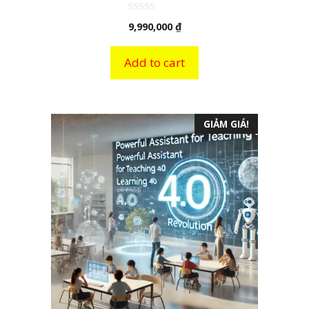
0
9,990,000
₫
n
g
o
à
Add to cart
i
5
GIẢM GIÁ!