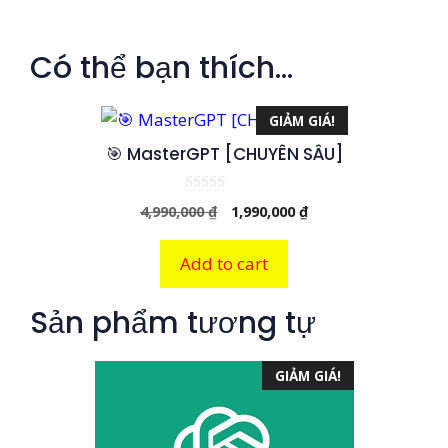
Có thể bạn thích…
GIẢM GIÁ!
🎯 MasterGPT [CHUYÊN SÂU]
0
Giá
Giá
4,990,000
₫
1,990,000
₫
n
g
gốc
hiện
o
là:
tại
à
Add to cart
i
4,990,000 ₫.
là:
5
1,990,000 ₫.
Sản phẩm tương tự
GIẢM GIÁ!