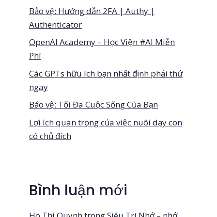
Bảo vệ: Hướng dẫn 2FA | Authy |
Authenticator
OpenAI Academy – Học Viện #AI Miễn
Phí
Các GPTs hữu ích bạn nhất định phải thử
ngay
Bảo vệ: Tối Đa Cuộc Sống Của Bạn
Lợi ích quan trọng của việc nuôi dạy con
có chủ đích
Bình luận mới
Ho Thi Quynh
trong
Siêu Trí Nhớ – nhớ