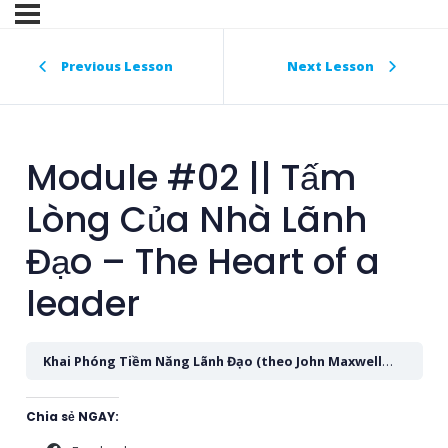
Previous Lesson
Next Lesson
Module #02 || Tấm
Lòng Của Nhà Lãnh
Đạo – The Heart of a
leader
Khai Phóng Tiềm Năng Lãnh Đạo (theo John Maxwell)
Module
Chia sẻ NGAY: