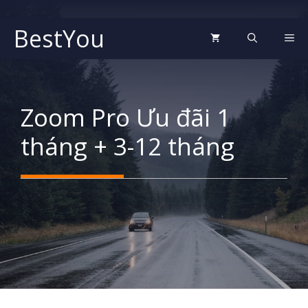
Chuyển
đến
BestYou
ME
nội
dung
Zoom Pro Ưu đãi 1
tháng + 3-12 tháng