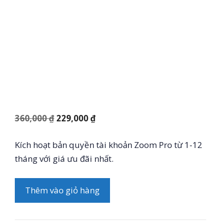
Giá
Giá
360,000
₫
229,000
₫
gốc
hiện
Kích hoạt bản quyền tài khoản Zoom Pro từ 1-12
là:
tại
tháng với giá ưu đãi nhất.
360,000 ₫.
là:
229,000 ₫.
Zoom
Thêm vào giỏ hàng
Pro
Ưu