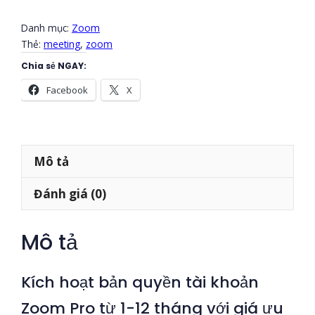
đãi
1
Danh mục:
Zoom
Thẻ:
meeting
,
zoom
tháng
+
Chia sẻ NGAY:
3-
Facebook
X
12
tháng
số
Mô tả
lượng
Đánh giá (0)
Mô tả
Kích hoạt bản quyền tài khoản
Zoom Pro từ 1-12 tháng với giá ưu