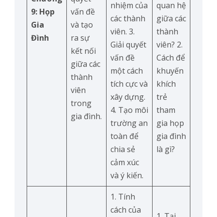
nhiệm của
quan hệ
9: Họp
vấn đề
các thành
giữa các
Gia
và tạo
viên. 3.
thành
Đình
ra sự
Giải quyết
viên? 2.
kết nối
vấn đề
Cách để
giữa các
một cách
khuyến
thành
tích cực và
khích
viên
xây dựng.
trẻ
trong
4. Tạo môi
tham
gia đình.
trường an
gia họp
toàn để
gia đình
chia sẻ
là gì?
cảm xúc
và ý kiến.
1. Tính
cách của
1. Tại