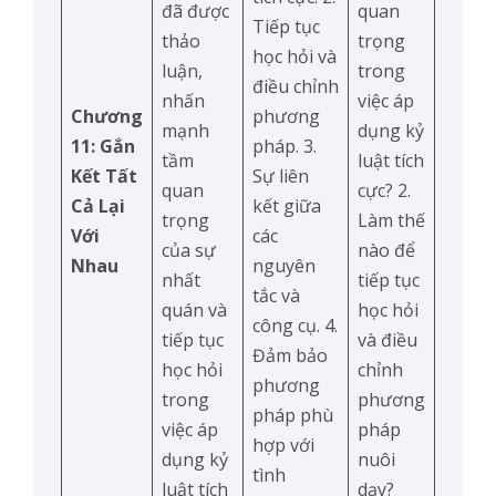
đã được
quan
Tiếp tục
thảo
trọng
học hỏi và
luận,
trong
điều chỉnh
nhấn
việc áp
Chương
phương
mạnh
dụng kỷ
11: Gắn
pháp. 3.
tầm
luật tích
Kết Tất
Sự liên
quan
cực? 2.
Cả Lại
kết giữa
trọng
Làm thế
Với
các
của sự
nào để
Nhau
nguyên
nhất
tiếp tục
tắc và
quán và
học hỏi
công cụ. 4.
tiếp tục
và điều
Đảm bảo
học hỏi
chỉnh
phương
trong
phương
pháp phù
việc áp
pháp
hợp với
dụng kỷ
nuôi
tình
luật tích
dạy?