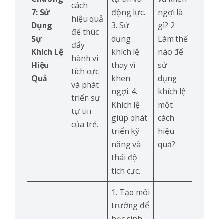
cách
7: Sử
động lực.
ngợi là
hiệu quả
Dụng
3. Sử
gì? 2.
để thúc
Sự
dụng
Làm thế
đẩy
Khích Lệ
khích lệ
nào để
hành vi
Hiệu
thay vì
sử
tích cực
Quả
khen
dụng
và phát
ngợi. 4.
khích lệ
triển sự
Khích lệ
một
tự tin
giúp phát
cách
của trẻ.
triển kỹ
hiệu
năng và
quả?
thái độ
tích cực.
1. Tạo môi
trường để
học sinh