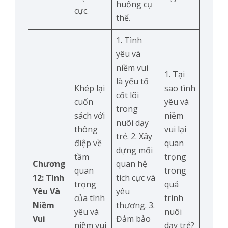
huống cụ
cực.
thể.
1. Tình
yêu và
niềm vui
1. Tại
là yếu tố
Khép lại
sao tình
cốt lõi
cuốn
yêu và
trong
sách với
niềm
nuôi dạy
thông
vui lại
trẻ. 2. Xây
điệp về
quan
dựng mối
tầm
trọng
Chương
quan hệ
quan
trong
12: Tình
tích cực và
trọng
quá
Yêu Và
yêu
của tình
trình
Niềm
thương. 3.
yêu và
nuôi
Vui
Đảm bảo
niềm vui
dạy trẻ?