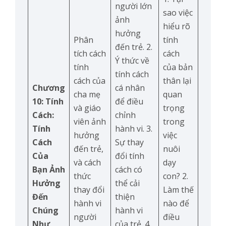
người lớn
sao việc
ảnh
hiểu rõ
hưởng
Phân
tính
đến trẻ. 2.
tích cách
cách
Ý thức về
tính
của bản
tính cách
cách của
thân lại
Chương
cá nhân
cha mẹ
quan
10: Tính
để điều
và giáo
trọng
Cách:
chỉnh
viên ảnh
trong
Tính
hành vi. 3.
hưởng
việc
Cách
Sự thay
đến trẻ,
nuôi
Của
đổi tính
và cách
dạy
Bạn Ảnh
cách có
thức
con? 2.
Hưởng
thể cải
thay đổi
Làm thế
Đến
thiện
hành vi
nào để
Chúng
hành vi
người
điều
Như
của trẻ. 4.