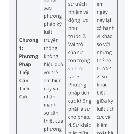
sự trách
em
sao
nhiệm và
ngày
phương
động lực
nay lại
pháp kỷ
như
có hành
luật
trước. 2.
vi khác
Chương
truyền
Vai trò
so với
1:
thống
của sự
những
Phương
không
tôn trọng
thế hệ
Pháp
hiệu quả
và hợp
trước?
Tiếp
với trẻ
tác. 3.
2. Sự
Cận
em hiện
Phương
khác
Tích
nay và
pháp tích
biệt
Cực
nhấn
cực không
giữa kỷ
mạnh
phải là sự
luật tích
sự cần
cho phép.
cực và
thiết của
4. Sự khác
kiểm
phương
biệt giữa
soát hà