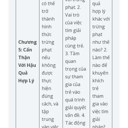
có thể
quả
phạt. 2.
trở
hợp lý
Vai trò
thành
khác với
của việc
hình
trừng
tìm giải
thức
phạt
pháp
Chương
trừng
như thế
cùng trẻ.
5: Cẩn
phạt
nào? 2.
3. Tầm
Thận
nếu
Làm thế
quan
Với Hậu
không
nào để
trọng của
Quả
được
khuyến
sự tham
Hợp Lý
thực
khích
gia của
hiện
trẻ
trẻ vào
đúng
tham
quá trình
cách, và
gia vào
giải quyết
tập
việc tìm
vấn đề. 4.
trung
giải
Tác động
vào việc
pháp?