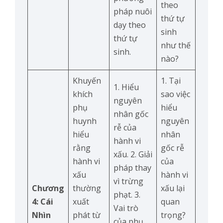
theo
pháp nuôi
thứ tự
dạy theo
sinh
thứ tự
như thế
sinh.
nào?
Khuyến
1. Tại
1. Hiểu
khích
sao việc
nguyên
phụ
hiểu
nhân gốc
huynh
nguyên
rễ của
hiểu
nhân
hành vi
rằng
gốc rễ
xấu. 2. Giải
hành vi
của
pháp thay
xấu
hành vi
vì trừng
Chương
thường
xấu lại
phạt. 3.
4: Cái
xuất
quan
Vai trò
Nhìn
phát từ
trọng?
của phụ