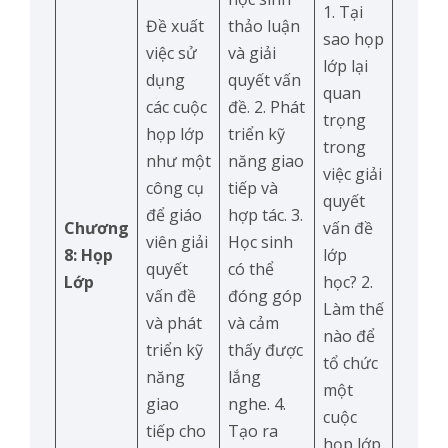
1. Tại
Đề xuất
thảo luận
sao họp
việc sử
và giải
lớp lại
dụng
quyết vấn
quan
các cuộc
đề. 2. Phát
trọng
họp lớp
triển kỹ
trong
như một
năng giao
việc giải
công cụ
tiếp và
quyết
để giáo
hợp tác. 3.
Chương
vấn đề
viên giải
Học sinh
8: Họp
lớp
quyết
có thể
Lớp
học? 2.
vấn đề
đóng góp
Làm thế
và phát
và cảm
nào để
triển kỹ
thấy được
tổ chức
năng
lắng
một
giao
nghe. 4.
cuộc
tiếp cho
Tạo ra
họp lớp