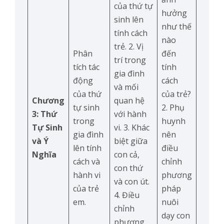
của thứ tự
hưởng
sinh lên
như thế
tính cách
nào
trẻ. 2. Vị
Phân
đến
trí trong
tích tác
tính
gia đình
động
cách
và mối
của thứ
của trẻ?
Chương
quan hệ
tự sinh
2. Phụ
3: Thứ
với hành
trong
huynh
Tự Sinh
vi. 3. Khác
gia đình
nên
và Ý
biệt giữa
lên tính
điều
Nghĩa
con cả,
cách và
chỉnh
con thứ
hành vi
phương
và con út.
của trẻ
pháp
4. Điều
em.
nuôi
chỉnh
dạy con
phương