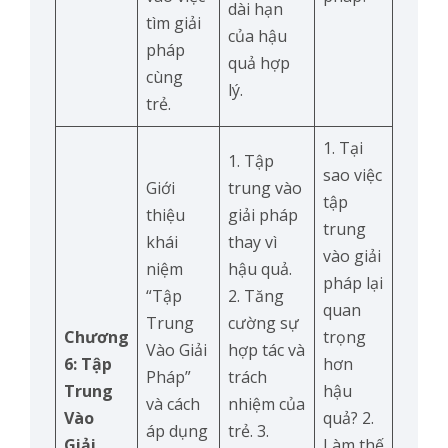
dài hạn
tìm giải
của hậu
pháp
quả hợp
cùng
lý.
trẻ.
1. Tại
1. Tập
sao việc
Giới
trung vào
tập
thiệu
giải pháp
trung
khái
thay vì
vào giải
niệm
hậu quả.
pháp lại
“Tập
2. Tăng
quan
Trung
cường sự
Chương
trọng
Vào Giải
hợp tác và
6: Tập
hơn
Pháp”
trách
Trung
hậu
và cách
nhiệm của
Vào
quả? 2.
áp dụng
trẻ. 3.
Giải
Làm thế