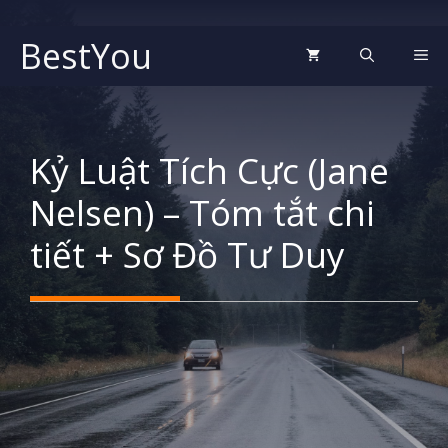
Chuyển
đến
BestYou
ME
nội
dung
Kỷ Luật Tích Cực (Jane
Nelsen) – Tóm tắt chi
tiết + Sơ Đồ Tư Duy