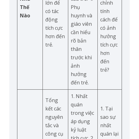
lớn để
chỉnh
Thế
Phụ
có tác
tính
Nào
huynh và
động
cách để
giáo viên
tích cực
có ảnh
cần hiểu
hơn đến
hưởng
rõ bản
trẻ.
tích cực
thân
hơn
trước khi
đến
ảnh
trẻ?
hưởng
đến trẻ.
1. Nhất
Tổng
quán
kết các
1. Tại
trong việc
nguyên
sao sự
áp dụng
tắc và
nhất
kỷ luật
công cụ
quán lại
tích cực. 2.