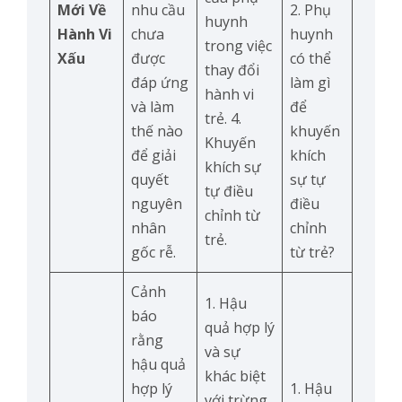
Mới Về
nhu cầu
2. Phụ
huynh
Hành Vi
chưa
huynh
trong việc
Xấu
được
có thể
thay đổi
đáp ứng
làm gì
hành vi
và làm
để
trẻ. 4.
thế nào
khuyến
Khuyến
để giải
khích
khích sự
quyết
sự tự
tự điều
nguyên
điều
chỉnh từ
nhân
chỉnh
trẻ.
gốc rễ.
từ trẻ?
Cảnh
1. Hậu
báo
quả hợp lý
rằng
và sự
hậu quả
khác biệt
hợp lý
1. Hậu
với trừng