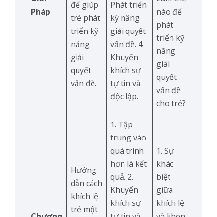
để giúp
Phát triển
Pháp
nào để
trẻ phát
kỹ năng
phát
triển kỹ
giải quyết
triển kỹ
năng
vấn đề. 4.
năng
giải
Khuyến
giải
quyết
khích sự
quyết
vấn đề.
tự tin và
vấn đề
độc lập.
cho trẻ?
1. Tập
trung vào
quá trình
1. Sự
hơn là kết
khác
Hướng
quả. 2.
biệt
dẫn cách
Khuyến
giữa
khích lệ
khích sự
khích lệ
trẻ một
Chương
tự tin và
và khen