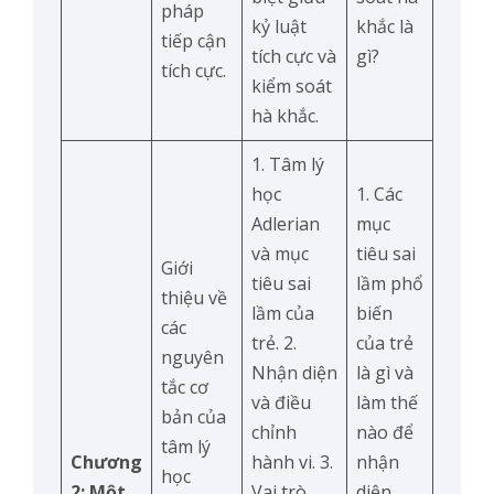
pháp
kỷ luật
khắc là
tiếp cận
tích cực và
gì?
tích cực.
kiểm soát
hà khắc.
1. Tâm lý
học
1. Các
Adlerian
mục
và mục
tiêu sai
Giới
tiêu sai
lầm phổ
thiệu về
lầm của
biến
các
trẻ. 2.
của trẻ
nguyên
Nhận diện
là gì và
tắc cơ
và điều
làm thế
bản của
chỉnh
nào để
tâm lý
Chương
hành vi. 3.
nhận
học
2: Một
Vai trò
diện