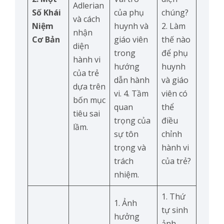
Adlerian
Số Khái
của phụ
chúng?
và cách
Niệm
huynh và
2. Làm
nhận
Cơ Bản
giáo viên
thế nào
diện
trong
để phụ
hành vi
hướng
huynh
của trẻ
dẫn hành
và giáo
dựa trên
vi. 4. Tầm
viên có
bốn mục
quan
thể
tiêu sai
trọng của
điều
lầm.
sự tôn
chỉnh
trọng và
hành vi
trách
của trẻ?
nhiệm.
1. Thứ
1. Ảnh
tự sinh
hưởng
ảnh