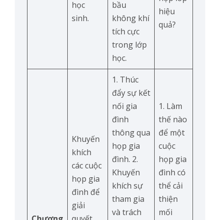
học
bầu
hiệu
sinh.
không khí
quả?
tích cực
trong lớp
học.
1. Thúc
đẩy sự kết
nối gia
1. Làm
đình
thế nào
thông qua
để một
Khuyến
họp gia
cuộc
khích
đình. 2.
họp gia
các cuộc
Khuyến
đình có
họp gia
khích sự
thể cải
đình để
tham gia
thiện
giải
và trách
mối
Chương
quyết