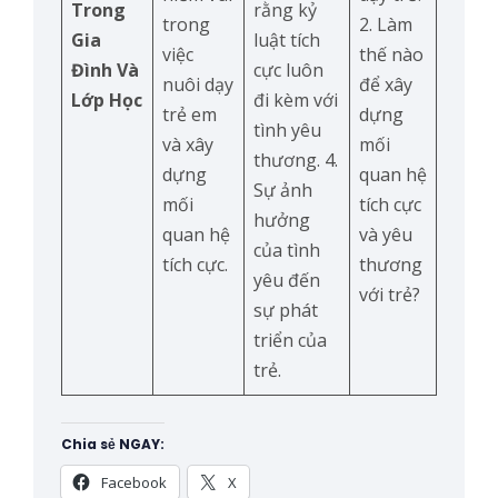
Trong
rằng kỷ
trong
2. Làm
Gia
luật tích
việc
thế nào
Đình Và
cực luôn
nuôi dạy
để xây
Lớp Học
đi kèm với
trẻ em
dựng
tình yêu
và xây
mối
thương. 4.
dựng
quan hệ
Sự ảnh
mối
tích cực
hưởng
quan hệ
và yêu
của tình
tích cực.
thương
yêu đến
với trẻ?
sự phát
triển của
trẻ.
Chia sẻ NGAY:
Facebook
X