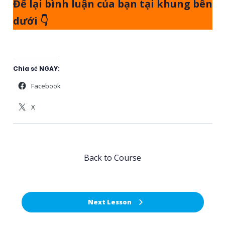
Để lại bình luận của bạn tại khung bên
dưới 👇
Chia sẻ NGAY:
Facebook
X
Back to Course
Next Lesson