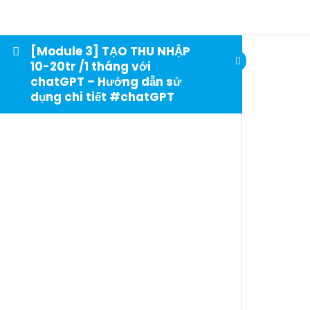
[Module 3] TẠO THU NHẬP
10-20tr /1 tháng với
chatGPT – Hướng dẫn sử
dụng chi tiết #chatGPT