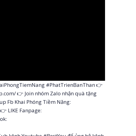
aiPhongTiemNang #PhatTrienBanThan 👉
ap.com/ 👉 Join nhóm Zalo nhận quà tặng
roup Fb Khai Phóng Tiềm Năng:
👉 LIKE Fanpage:
ok:
Sub kênh Youtube #BestYou để ủng hộ kênh