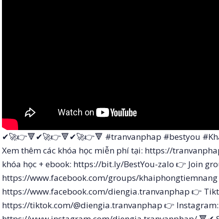
✔🚀👉🔻✔🚀👉🔻✔🚀👉🔻 #tranvanphap #bestyou #Kh
Xem thêm các khóa học miễn phí tại: https://tranvanph
khóa học + ebook: https://bit.ly/BestYou-zalo 👉 Join g
https://www.facebook.com/groups/khaiphongtiemnang 
https://www.facebook.com/diengia.tranvanphap 👉 Tikt
https://tiktok.com/@diengia.tranvanphap 👉 Instagram:
https://www.instagram.com/diengia.tranvanphap/ 🔻✔ 