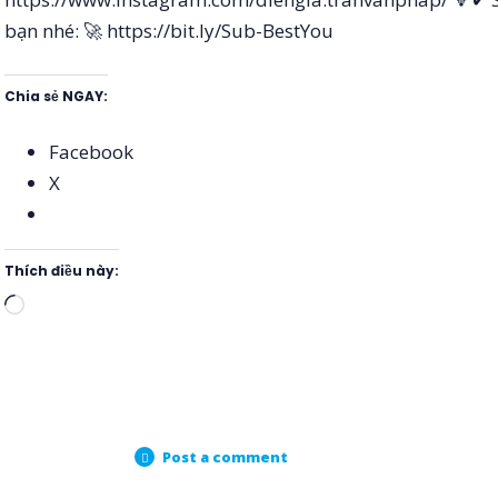
bạn nhé: 🚀 https://bit.ly/Sub-BestYou
Chia sẻ NGAY:
Facebook
X
Thích điều này:
Đang
tải...
Post a comment