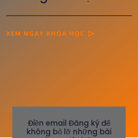
XEM NGAY KHÓA HỌC
Điền email Đăng ký để
không bỏ lỡ những bài