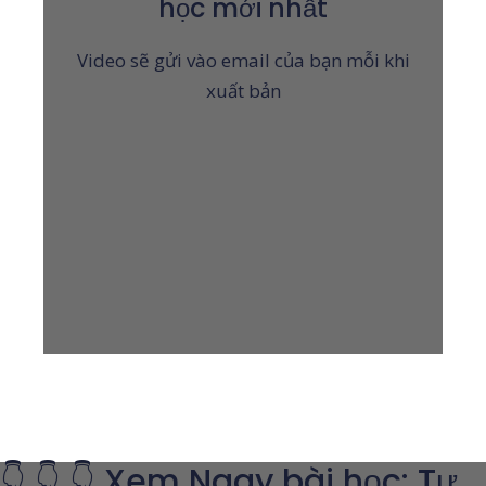
học mới nhất
Video sẽ gửi vào email của bạn mỗi khi
xuất bản
👇 👇 👇 Xem Ngay bài học: Tư